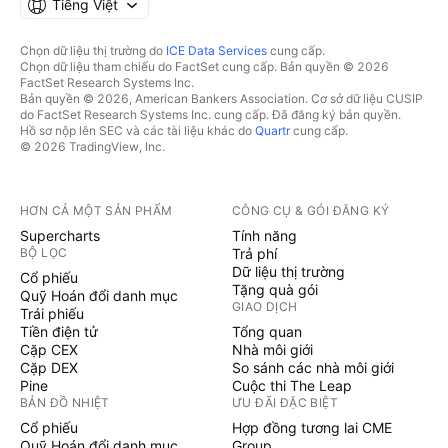
Tiếng Việt
Chọn dữ liệu thị trường do
ICE Data Services
cung cấp.
Chọn dữ liệu tham chiếu do FactSet cung cấp. Bản quyền © 2026
FactSet Research Systems Inc.
Bản quyền © 2026, American Bankers Association. Cơ sở dữ liệu CUSIP
do FactSet Research Systems Inc. cung cấp. Đã đăng ký bản quyền.
Hồ sơ nộp lên SEC và các tài liệu khác do
Quartr
cung cấp.
© 2026 TradingView, Inc.
HƠN CẢ MỘT SẢN PHẨM
CÔNG CỤ & GÓI ĐĂNG KÝ
Supercharts
Tính năng
BỘ LỌC
Trả phí
Dữ liệu thị trường
Cổ phiếu
Tặng quà gói
Quỹ Hoán đổi danh mục
GIAO DỊCH
Trái phiếu
Tiền điện tử
Tổng quan
Cặp CEX
Nhà môi giới
Cặp DEX
So sánh các nhà môi giới
Pine
Cuộc thi The Leap
BẢN ĐỒ NHIỆT
ƯU ĐÃI ĐẶC BIỆT
Cổ phiếu
Hợp đồng tương lai CME
Quỹ Hoán đổi danh mục
Group