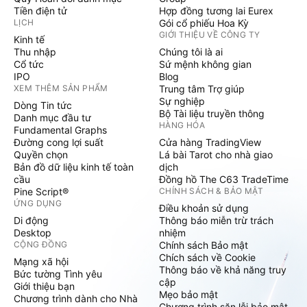
Tiền điện tử
Hợp đồng tương lai Eurex
LỊCH
Gói cổ phiếu Hoa Kỳ
GIỚI THIỆU VỀ CÔNG TY
Kinh tế
Thu nhập
Chúng tôi là ai
Cổ tức
Sứ mệnh không gian
IPO
Blog
XEM THÊM SẢN PHẨM
Trung tâm Trợ giúp
Sự nghiệp
Dòng Tin tức
Bộ Tài liệu truyền thông
Danh mục đầu tư
HÀNG HÓA
Fundamental Graphs
Đường cong lợi suất
Cửa hàng TradingView
Quyền chọn
Lá bài Tarot cho nhà giao
Bản đồ dữ liệu kinh tế toàn
dịch
cầu
Đồng hồ The C63 TradeTime
Pine Script®
CHÍNH SÁCH & BẢO MẬT
ỨNG DỤNG
Điều khoản sử dụng
Di động
Thông báo miễn trừ trách
Desktop
nhiệm
CỘNG ĐỒNG
Chính sách Bảo mật
Chích sách về Cookie
Mạng xã hội
Thông báo về khả năng truy
Bức tường Tình yêu
cập
Giới thiệu bạn
Mẹo bảo mật
Chương trình dành cho Nhà
Chương trình săn lỗi bảo mật