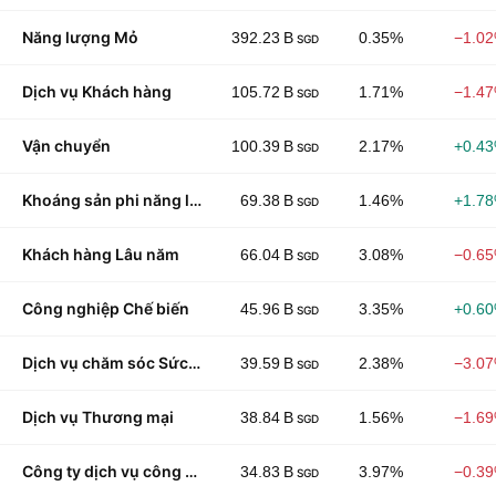
Năng lượng Mỏ
392.23 B
0.35%
−1.0
SGD
Dịch vụ Khách hàng
105.72 B
1.71%
−1.4
SGD
Vận chuyển
100.39 B
2.17%
+0.4
SGD
Khoáng sản phi năng lượng
69.38 B
1.46%
+1.7
SGD
Khách hàng Lâu năm
66.04 B
3.08%
−0.6
SGD
Công nghiệp Chế biến
45.96 B
3.35%
+0.6
SGD
Dịch vụ chăm sóc Sức khỏe
39.59 B
2.38%
−3.0
SGD
Dịch vụ Thương mại
38.84 B
1.56%
−1.6
SGD
Công ty dịch vụ công cộng
34.83 B
3.97%
−0.3
SGD