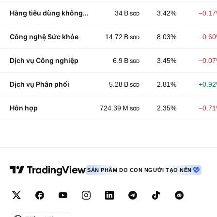
Hàng tiêu dùng không lâu bền
34 B
3.42%
−0.1
SGD
Công nghệ Sức khỏe
14.72 B
8.03%
−0.6
SGD
Dịch vụ Công nghiệp
6.9 B
3.45%
−0.0
SGD
Dịch vụ Phân phối
5.28 B
2.81%
+0.9
SGD
Hỗn hợp
724.39 M
2.35%
−0.7
SGD
SẢN PHẨM DO CON NGƯỜI TẠO NÊN