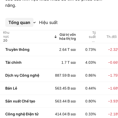
năng.
Tổng quan
Xem thêm
Hiệu suất
Khu
Tỷ
Giá trị vốn
vực
suất
Th.đổi
hóa thị trg
cổ
tức %
(được
Truyền thông
2.64 T
0.73%
−2.3
SGD
chỉ
định)
Tài chính
1.7 T
4.03%
−0.6
SGD
Dịch vụ Công nghệ
887.59 B
0.86%
−1.7
SGD
Bán Lẻ
563.45 B
0.44%
−1.6
SGD
Sản xuất Chế tạo
563.44 B
0.80%
−3.9
SGD
Công nghệ Điện tử
414.04 B
0.33%
−2.1
SGD