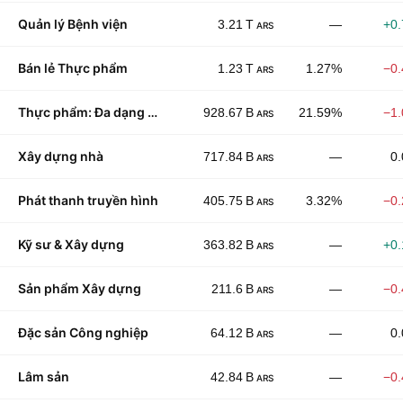
Quản lý Bệnh viện
3.21 T
—
+0
ARS
Bán lẻ Thực phẩm
1.23 T
1.27%
−0
ARS
Thực phẩm: Đa dạng hóa
928.67 B
21.59%
−1
ARS
Xây dựng nhà
717.84 B
—
0
ARS
Phát thanh truyền hình
405.75 B
3.32%
−0
ARS
Kỹ sư & Xây dựng
363.82 B
—
+0
ARS
Sản phẩm Xây dựng
211.6 B
—
−0
ARS
Đặc sản Công nghiệp
64.12 B
—
0
ARS
Lâm sản
42.84 B
—
−0
ARS