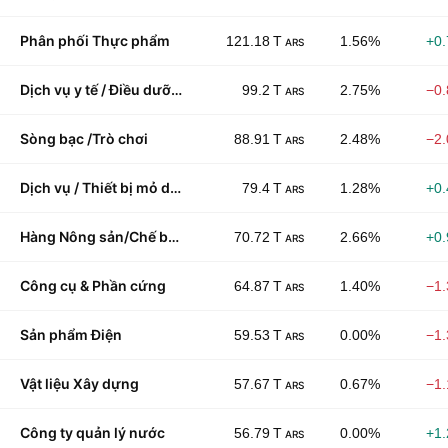
Phân phối Thực phẩm
121.18 T
1.56%
+0
ARS
Dịch vụ y tế / Điều dưỡng
99.2 T
2.75%
−0
ARS
Sòng bạc /Trò chơi
88.91 T
2.48%
−2
ARS
Dịch vụ / Thiết bị mỏ dầu
79.4 T
1.28%
+0
ARS
Hàng Nông sản/Chế biến
70.72 T
2.66%
+0
ARS
Công cụ & Phần cứng
64.87 T
1.40%
−1
ARS
Sản phẩm Điện
59.53 T
0.00%
−1
ARS
Vật liệu Xây dựng
57.67 T
0.67%
−1
ARS
Công ty quản lý nước
56.79 T
0.00%
+1
ARS