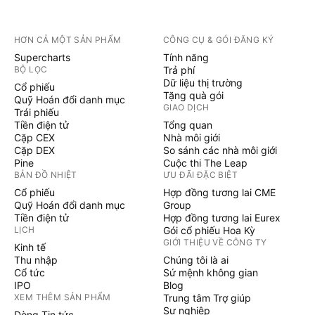
HƠN CẢ MỘT SẢN PHẨM
CÔNG CỤ & GÓI ĐĂNG KÝ
Supercharts
Tính năng
BỘ LỌC
Trả phí
Dữ liệu thị trường
Cổ phiếu
Tặng quà gói
Quỹ Hoán đổi danh mục
GIAO DỊCH
Trái phiếu
Tiền điện tử
Tổng quan
Cặp CEX
Nhà môi giới
Cặp DEX
So sánh các nhà môi giới
Pine
Cuộc thi The Leap
BẢN ĐỒ NHIỆT
ƯU ĐÃI ĐẶC BIỆT
Cổ phiếu
Hợp đồng tương lai CME
Quỹ Hoán đổi danh mục
Group
Tiền điện tử
Hợp đồng tương lai Eurex
LỊCH
Gói cổ phiếu Hoa Kỳ
GIỚI THIỆU VỀ CÔNG TY
Kinh tế
Thu nhập
Chúng tôi là ai
Cổ tức
Sứ mệnh không gian
IPO
Blog
XEM THÊM SẢN PHẨM
Trung tâm Trợ giúp
Sự nghiệp
Dòng Tin tức