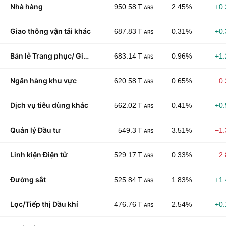
Nhà hàng
950.58 T
2.45%
+0
ARS
Giao thông vận tải khác
687.83 T
0.31%
+0
ARS
Bán lẻ Trang phục/ Giày dép
683.14 T
0.96%
+1
ARS
Ngân hàng khu vực
620.58 T
0.65%
−0
ARS
Dịch vụ tiêu dùng khác
562.02 T
0.41%
+0
ARS
Quản lý Đầu tư
549.3 T
3.51%
−1
ARS
Linh kiện Điện tử
529.17 T
0.33%
−2
ARS
Đường sắt
525.84 T
1.83%
+1
ARS
Lọc/Tiếp thị Dầu khí
476.76 T
2.54%
+0
ARS