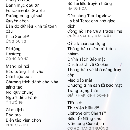
Bộ Tài liệu truyền thông
Danh mục đầu tư
HÀNG HÓA
Fundamental Graphs
Đường cong lợi suất
Cửa hàng TradingView
Quyền chọn
Lá bài Tarot cho nhà giao
Bản đồ dữ liệu kinh tế toàn
dịch
cầu
Đồng hồ The C63 TradeTime
Pine Script®
CHÍNH SÁCH & BẢO MẬT
ỨNG DỤNG
Điều khoản sử dụng
Di động
Thông báo miễn trừ trách
Desktop
nhiệm
CỘNG ĐỒNG
Chính sách Bảo mật
Chích sách về Cookie
Mạng xã hội
Thông báo về khả năng truy
Bức tường Tình yêu
cập
Giới thiệu bạn
Mẹo bảo mật
Chương trình dành cho Nhà
Chương trình săn lỗi bảo mật
sáng tạo
Trang trạng thái
Nội quy chung
GIẢI PHÁP KINH DOANH
Người điều hành
Ý TƯỞNG
Tiện ích
Thư viện biểu đồ
Giao dịch
Lightweight Charts™
Đào tạo
Biểu đồ Nâng cao
Biên tập viên chọn
Nền tảng Giao dịch
PINE SCRIPT
CƠ HỘI TĂNG TRƯỞNG