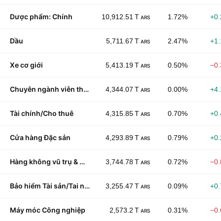
Dược phẩm: Chính
10,912.51 T
1.72%
+0
ARS
Dầu
5,711.67 T
2.47%
+1
ARS
Xe cơ giới
5,413.19 T
0.50%
−0
ARS
Chuyên ngành viễn thông
4,344.07 T
0.00%
+4
ARS
Tài chính/Cho thuê
4,315.85 T
0.70%
+0
ARS
Cửa hàng Đặc sản
4,293.89 T
0.79%
+0
ARS
Hàng không vũ trụ & Quốc phòng
3,744.78 T
0.72%
−0
ARS
Bảo hiểm Tài sản/Tai nạn
3,255.47 T
0.09%
+0
ARS
Máy móc Công nghiệp
2,573.2 T
0.31%
−0
ARS