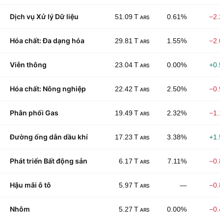
Dịch vụ Xử lý Dữ liệu
51.09 T
0.61%
−2
ARS
Hóa chất: Đa dạng hóa
29.81 T
1.55%
−2
ARS
Viễn thông
23.04 T
0.00%
+0
ARS
Hóa chất: Nông nghiệp
22.42 T
2.50%
−0
ARS
Phân phối Gas
19.49 T
2.32%
−1
ARS
Đường ống dẫn dầu khí
17.23 T
3.38%
+1
ARS
Phát triển Bất động sản
6.17 T
7.11%
−0
ARS
Hậu mãi ô tô
5.97 T
—
−0
ARS
Nhôm
5.27 T
0.00%
−0
ARS