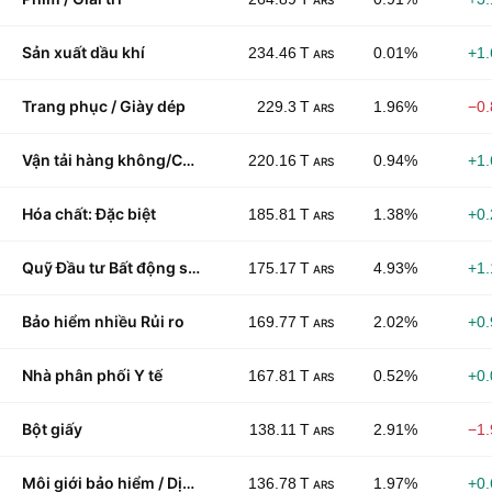
ARS
Sản xuất dầu khí
234.46 T
0.01%
+1
ARS
Trang phục / Giày dép
229.3 T
1.96%
−0
ARS
Vận tải hàng không/Chuyển phát nhanh
220.16 T
0.94%
+1
ARS
Hóa chất: Đặc biệt
185.81 T
1.38%
+0
ARS
Quỹ Đầu tư Bất động sản
175.17 T
4.93%
+1
ARS
Bảo hiểm nhiều Rủi ro
169.77 T
2.02%
+0
ARS
Nhà phân phối Y tế
167.81 T
0.52%
+0
ARS
Bột giấy
138.11 T
2.91%
−1
ARS
Môi giới bảo hiểm / Dịch vụ
136.78 T
1.97%
+0
ARS