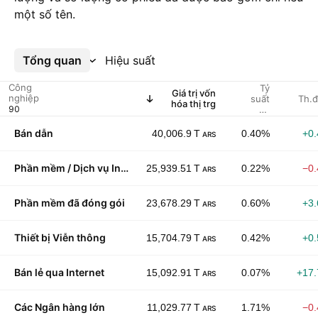
một số tên.
Tổng quan
Xem thêm
Hiệu suất
Công
Tỷ
Giá trị vốn
nghiệp
suất
Th.đ
hóa thị trg
cổ
tức %
(được
Bán dẫn
40,006.9 T
0.40%
+0
ARS
chỉ
định)
Phần mềm / Dịch vụ Internet
25,939.51 T
0.22%
−0
ARS
Phần mềm đã đóng gói
23,678.29 T
0.60%
+3
ARS
Thiết bị Viễn thông
15,704.79 T
0.42%
+0
ARS
Bán lẻ qua Internet
15,092.91 T
0.07%
+17
ARS
Các Ngân hàng lớn
11,029.77 T
1.71%
−0
ARS