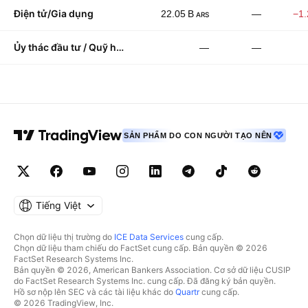
Điện tử/Gia dụng
22.05 B
—
−1
ARS
Ủy thác đầu tư / Quỹ hỗ trợ
—
—
SẢN PHẨM DO CON NGƯỜI TẠO NÊN
Tiếng Việt
Chọn dữ liệu thị trường do
ICE Data Services
cung cấp.
Chọn dữ liệu tham chiếu do FactSet cung cấp. Bản quyền © 2026
FactSet Research Systems Inc.
Bản quyền © 2026, American Bankers Association. Cơ sở dữ liệu CUSIP
do FactSet Research Systems Inc. cung cấp. Đã đăng ký bản quyền.
Hồ sơ nộp lên SEC và các tài liệu khác do
Quartr
cung cấp.
© 2026 TradingView, Inc.