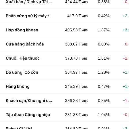
Xuất bản / Dịch vụ Tài chính
424.44 T
0.88%
−0
ARS
Phần cứng xử lý máy tính
417.9 T
0.42%
+2
ARS
Hợp đồng khoan
405.53 T
1.87%
+3
ARS
Cửa hàng Bách hóa
388.67 T
0.00%
−0
ARS
Chuỗi Hiệu thuốc
378.78 T
1.61%
−2
ARS
Đồ uống: Có cồn
364.97 T
1.28%
+1
ARS
Hàng không
345.39 T
0.47%
+1
ARS
Khách sạn/Khu nghỉ dưỡng/Du thuyền
336.23 T
0.35%
−1
ARS
Tập đoàn Công nghiệp
281.33 T
1.04%
−0
ARS
Phim / Giải trí
264.89 T
0.91%
+3