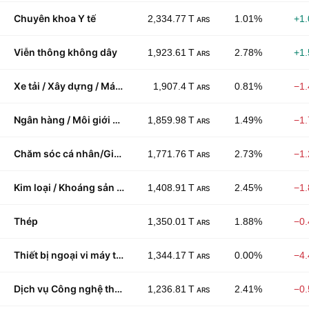
Chuyên khoa Y tế
2,334.77 T
1.01%
+1
ARS
Viễn thông không dây
1,923.61 T
2.78%
+1
ARS
Xe tải / Xây dựng / Máy nông nghiệp
1,907.4 T
0.81%
−1
ARS
Ngân hàng / Môi giới đầu tư
1,859.98 T
1.49%
−1
ARS
Chăm sóc cá nhân/Gia đình
1,771.76 T
2.73%
−1
ARS
Kim loại / Khoáng sản khác
1,408.91 T
2.45%
−1
ARS
Thép
1,350.01 T
1.88%
−0
ARS
Thiết bị ngoại vi máy tính
1,344.17 T
0.00%
−4
ARS
Dịch vụ Công nghệ thông tin
1,236.81 T
2.41%
−0
ARS