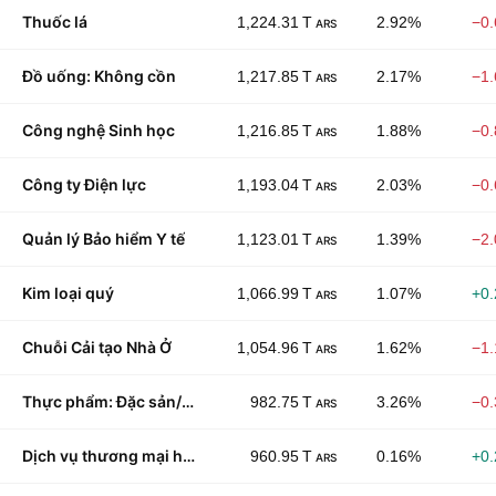
Thuốc lá
1,224.31 T
2.92%
−0
ARS
Đồ uống: Không cồn
1,217.85 T
2.17%
−1
ARS
Công nghệ Sinh học
1,216.85 T
1.88%
−0
ARS
Công ty Điện lực
1,193.04 T
2.03%
−0
ARS
Quản lý Bảo hiểm Y tế
1,123.01 T
1.39%
−2
ARS
Kim loại quý
1,066.99 T
1.07%
+0
ARS
Chuỗi Cải tạo Nhà Ở
1,054.96 T
1.62%
−1
ARS
Thực phẩm: Đặc sản/Kẹo
982.75 T
3.26%
−0
ARS
Dịch vụ thương mại hỗn hợp
960.95 T
0.16%
+0
ARS