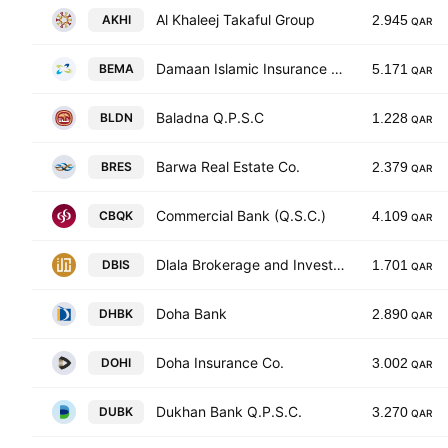
Al Khaleej Takaful Group
AKHI
2.945
QAR
Damaan Islamic Insurance Company (Beema)
BEMA
5.171
QAR
Baladna Q.P.S.C
BLDN
1.228
QAR
Barwa Real Estate Co.
BRES
2.379
QAR
Commercial Bank (Q.S.C.)
CBQK
4.109
QAR
Dlala Brokerage and Investment Holding Company
DBIS
1.701
QAR
Doha Bank
DHBK
2.890
QAR
Doha Insurance Co.
DOHI
3.002
QAR
Dukhan Bank Q.P.S.C.
DUBK
3.270
QAR