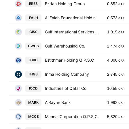
Ezdan Holding Group
ERES
0.852
QAR
Al Faleh Educational Holding Co.
FALH
0.573
QAR
Gulf International Services QSC
GISS
1.915
QAR
Gulf Warehousing Co.
GWCS
2.474
QAR
Estithmar Holding Q.P.S.C
IGRD
4.300
QAR
Inma Holding Company
IHGS
2.745
QAR
Industries of Qatar Co.
IQCD
10.55
QAR
AlRayan Bank
MARK
1.992
QAR
Mannai Corporation Q.P.S.C.
MCCS
5.320
QAR