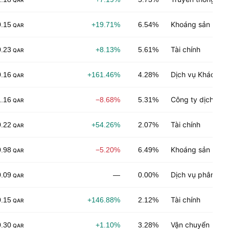
QAR
Khoáng sản phi 
0.15
+19.71%
6.54%
QAR
Tài chính
0.23
+8.13%
5.61%
QAR
Dịch vụ Khách h
0.16
+161.46%
4.28%
QAR
Công ty dịch vụ 
1.16
−8.68%
5.31%
QAR
Tài chính
0.22
+54.26%
2.07%
QAR
Khoáng sản năng
0.98
−5.20%
6.49%
QAR
Dịch vụ phân phố
0.09
—
0.00%
QAR
Tài chính
0.15
+146.88%
2.12%
QAR
Vận chuyển
0.30
+1.10%
3.28%
QAR