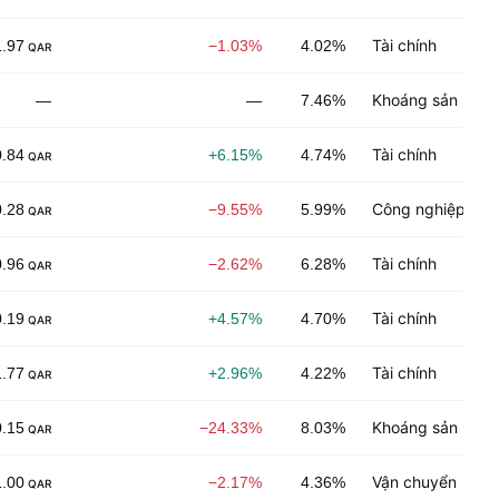
Tài chính
1.97
−1.03%
4.02%
QAR
Khoáng sản phi 
—
—
7.46%
Tài chính
0.84
+6.15%
4.74%
QAR
Công nghiệp chế
0.28
−9.55%
5.99%
QAR
Tài chính
0.96
−2.62%
6.28%
QAR
Tài chính
0.19
+4.57%
4.70%
QAR
Tài chính
1.77
+2.96%
4.22%
QAR
Khoáng sản phi 
0.15
−24.33%
8.03%
QAR
Vận chuyển
1.00
−2.17%
4.36%
QAR