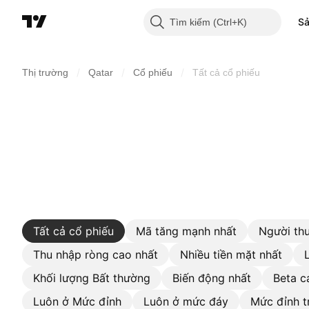
S
Tìm kiếm
/
/
/
Thị trường
Qatar
Cổ phiếu
Tất cả cổ phiếu
Tất cả cổ phiếu
Mã tăng mạnh nhất
Người thu
Thu nhập ròng cao nhất
Nhiều tiền mặt nhất
Khối lượng Bất thường
Biến động nhất
Beta c
Luôn ở Mức đỉnh
Luôn ở mức đáy
Mức đỉnh t