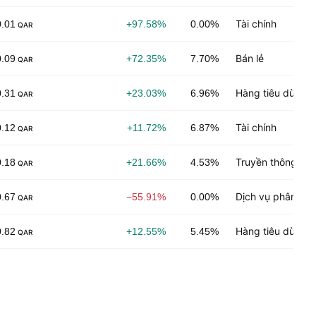
Tài chính
0.01
+97.58%
0.00%
QAR
Bán lẻ
0.09
+72.35%
7.70%
QAR
Hàng tiêu dùng l
0.31
+23.03%
6.96%
QAR
Tài chính
0.12
+11.72%
6.87%
QAR
Truyền thông
0.18
+21.66%
4.53%
QAR
Dịch vụ phân phố
0.67
−55.91%
0.00%
QAR
Hàng tiêu dùng k
0.82
+12.55%
5.45%
QAR