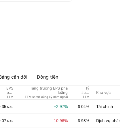
Bảng cân đối
Dòng tiền
EPS
Tăng trưởng EPS pha
Tỷ
Khu vực
pha
loãng
suất
loãng
cổ
TTM
TTM so với cùng kỳ năm ngoái
TTM
tức %
Tài chính
0.35
+2.97%
6.04%
QAR
Dịch vụ phân phố
0.07
−10.96%
6.93%
QAR