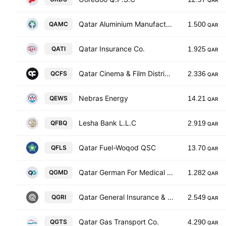
QAR
Qatar Aluminium Manufacturing Company
QAMC
1.500
QAR
Qatar Insurance Co.
QATI
1.925
QAR
Qatar Cinema & Film Distribution Co.
QCFS
2.336
QAR
Nebras Energy
QEWS
14.21
QAR
Lesha Bank L.L.C
QFBQ
2.919
QAR
Qatar Fuel-Woqod QSC
QFLS
13.70
QAR
Qatar German For Medical Devices
QGMD
1.282
QAR
Qatar General Insurance & Reinsurance Company Q.P.S.C.
QGRI
2.549
QAR
Qatar Gas Transport Co.
QGTS
4.290
QAR