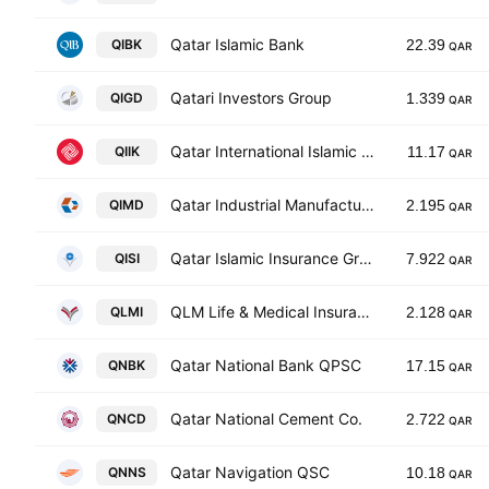
Qatar Islamic Bank
QIBK
22.39
QAR
Qatari Investors Group
QIGD
1.339
QAR
Qatar International Islamic Bank
QIIK
11.17
QAR
Qatar Industrial Manufacturing Co.
QIMD
2.195
QAR
Qatar Islamic Insurance Group
QISI
7.922
QAR
QLM Life & Medical Insurance Company QPSC
QLMI
2.128
QAR
Qatar National Bank QPSC
QNBK
17.15
QAR
Qatar National Cement Co.
QNCD
2.722
QAR
Qatar Navigation QSC
QNNS
10.18
QAR