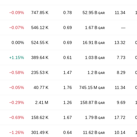
−0.09%
747.85 K
0.78
52.95 B
11.34
QAR
−0.07%
546.12 K
0.69
1.67 B
—
QAR
0.00%
524.55 K
0.69
16.91 B
13.32
QAR
+1.15%
389.64 K
0.61
1.03 B
7.73
QAR
−0.58%
235.53 K
1.47
1.2 B
8.29
QAR
−0.05%
40.77 K
1.76
745.15 M
11.34
QAR
−0.29%
2.41 M
1.26
158.87 B
9.69
QAR
−0.69%
158.62 K
1.67
1.79 B
17.72
QAR
−1.26%
301.49 K
0.64
11.62 B
10.14
QAR