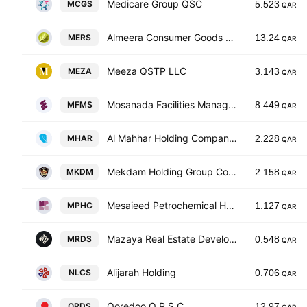
Medicare Group QSC
MCGS
5.523
QAR
Almeera Consumer Goods Co. QSC
MERS
13.24
QAR
Meeza QSTP LLC
MEZA
3.143
QAR
Mosanada Facilities Management Services Q.P.S.C.
MFMS
8.449
QAR
Al Mahhar Holding Company QPSC
MHAR
2.228
QAR
Mekdam Holding Group Company
MKDM
2.158
QAR
Mesaieed Petrochemical Holding Company Q.S.C.
MPHC
1.127
QAR
Mazaya Real Estate Development Company
MRDS
0.548
QAR
Alijarah Holding
NLCS
0.706
QAR
Ooredoo Q.P.S.C
ORDS
12.97