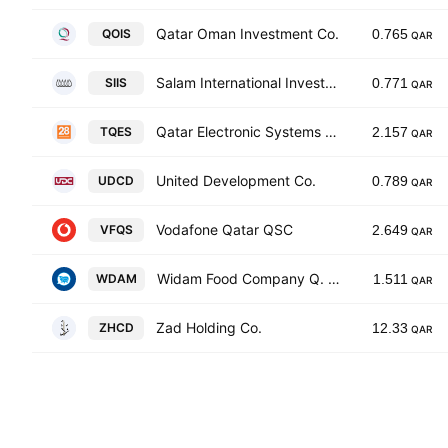
Qatar Oman Investment Co.
QOIS
0.765
QAR
Salam International Investment Ltd.
SIIS
0.771
QAR
Qatar Electronic Systems Co. (Techno Q) QPSC
TQES
2.157
QAR
United Development Co.
UDCD
0.789
QAR
Vodafone Qatar QSC
VFQS
2.649
QAR
Widam Food Company Q. S. C
WDAM
1.511
QAR
Zad Holding Co.
ZHCD
12.33
QAR