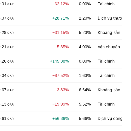
Tài chính
0.01
−62.12%
0.00%
QAR
Dịch vụ thương m
0.07
+28.71%
2.20%
QAR
Khoáng sản năng
0.29
−31.15%
5.23%
QAR
Vận chuyển
0.21
−5.35%
4.00%
QAR
Tài chính
0.26
+145.38%
0.00%
QAR
Tài chính
0.04
−87.52%
1.63%
QAR
Khoáng sản phi 
0.67
−3.83%
6.64%
QAR
Tài chính
0.13
−19.99%
5.52%
QAR
Dịch vụ công ng
0.61
+56.36%
5.66%
QAR