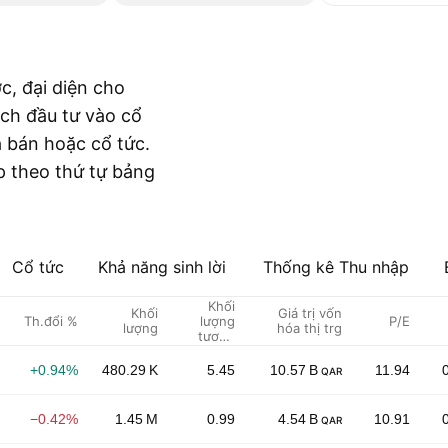
c, đại diện cho
ịch đầu tư vào cổ
á bán hoặc cổ tức.
p theo thứ tự bảng
Cổ tức
Khả năng sinh lời
Thống kê Thu nhập
Khối
Khối
Giá trị vốn
Th.đổi %
lượng
P/E
lượng
hóa thị trg
tương
đối
+0.94%
480.29 K
5.45
10.57 B
11.94
QAR
−0.42%
1.45 M
0.99
4.54 B
10.91
QAR