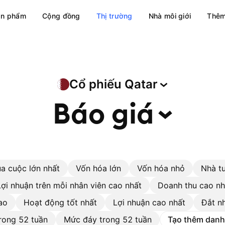
ản phẩm
Cộng đồng
Thị trường
Nhà môi giới
Thêm
Cổ phiếu
Qatar
Báo
giá
a cuộc lớn nhất
Vốn hóa lớn
Vốn hóa nhỏ
Nhà t
Lợi nhuận trên mỗi nhân viên cao nhất
Doanh thu cao nh
ao
Hoạt động tốt nhất
Lợi nhuận cao nhất
Đắt n
rong 52 tuần
Mức đáy trong 52 tuần
Tạo thêm danh