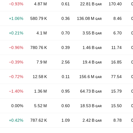
−0.93%
4.87 M
0.61
22.81 B
170.40
QAR
+1.06%
580.79 K
0.36
136.08 M
8.46
QAR
+0.21%
4.1 M
0.70
3.55 B
6.70
QAR
−0.96%
780.76 K
0.39
1.46 B
11.74
QAR
−0.39%
7.9 M
2.56
19.4 B
16.85
QAR
−0.72%
12.58 K
0.11
156.6 M
77.54
QAR
−1.40%
1.36 M
0.95
64.73 B
15.79
QAR
0.00%
5.52 M
0.60
18.53 B
15.50
QAR
+0.42%
787.62 K
1.09
2.42 B
8.78
QAR