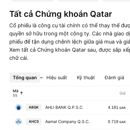
Tất cả Chứng khoán Qatar
Cổ phiếu là công cụ tài chính có thể thay thế đượ
quyền sở hữu trong một công ty. Các nhà giao d
phiếu để tận dụng chênh lệch giữa giá mua và gi
Xem tất cả Chứng khoán Qatar sau, được sắp xế
chữ cái.
Tổng quan
Xem thêm
Hiệu suất
Kỹ thuật
Đánh giá
Mã
Giá
AHLI BANK Q.P.S.C.
ABQK
4.181
QAR
Aamal Company Q.S.C.
AHCS
0.718
QAR