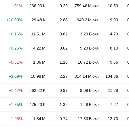
−1.01%
236.93 K
0.29
759.46 M
10.50
QAR
+10.00%
29.48 K
2.88
940.2 M
9.93
QAR
+0.16%
11.51 M
0.82
3.29 B
4.79
QAR
+0.25%
4.22 M
0.62
9.23 B
8.10
QAR
−0.51%
1.36 M
1.16
16.72 B
9.66
QAR
+3.09%
10.98 M
2.27
314.14 M
104.36
QAR
−1.47%
862.82 K
0.97
9.09 B
11.28
QAR
+1.35%
475.23 K
1.32
1.48 B
7.27
QAR
−1.95%
1.34 M
0.74
17.33 B
12.73
QAR