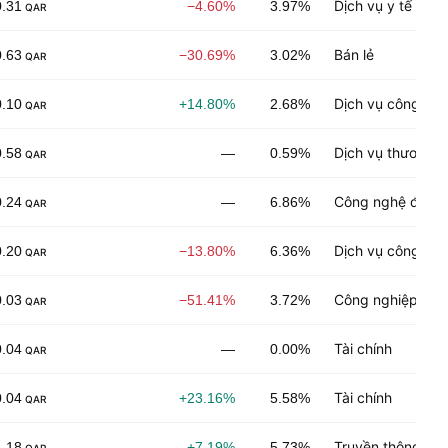
Dịch vụ y tế
0.31
−4.60%
3.97%
QAR
Bán lẻ
0.63
−30.69%
3.02%
QAR
Dịch vụ công ng
0.10
+14.80%
2.68%
QAR
Dịch vụ thương m
0.58
—
0.59%
QAR
Công nghệ điện 
0.24
—
6.86%
QAR
Dịch vụ công ngh
0.20
−13.80%
6.36%
QAR
Công nghiệp chế
0.03
−51.41%
3.72%
QAR
Tài chính
0.04
—
0.00%
QAR
Tài chính
0.04
+23.16%
5.58%
QAR
Truyền thông
1.18
+7.19%
5.73%