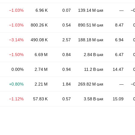
−1.03%
6.96 K
0.07
139.14 M
—
−
QAR
−1.03%
800.26 K
0.54
890.51 M
8.47
QAR
−3.14%
490.08 K
2.57
188.18 M
6.94
QAR
−1.50%
6.69 M
0.84
2.84 B
6.47
QAR
0.00%
2.74 M
0.94
11.2 B
14.47
QAR
+0.80%
2.21 M
1.84
269.82 M
—
−
QAR
−1.12%
57.83 K
0.57
3.58 B
15.09
QAR