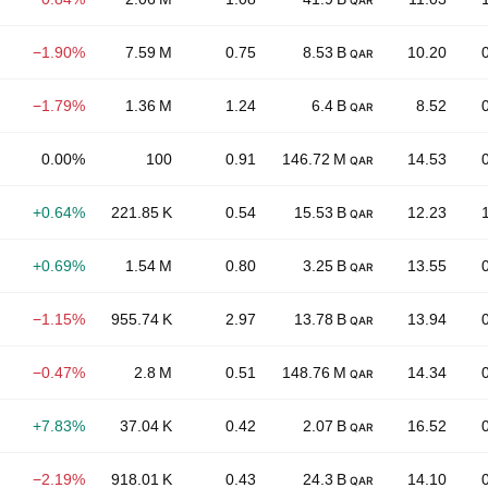
QAR
−1.90%
7.59 M
0.75
8.53 B
10.20
QAR
−1.79%
1.36 M
1.24
6.4 B
8.52
QAR
0.00%
100
0.91
146.72 M
14.53
QAR
+0.64%
221.85 K
0.54
15.53 B
12.23
QAR
+0.69%
1.54 M
0.80
3.25 B
13.55
QAR
−1.15%
955.74 K
2.97
13.78 B
13.94
QAR
−0.47%
2.8 M
0.51
148.76 M
14.34
QAR
+7.83%
37.04 K
0.42
2.07 B
16.52
QAR
−2.19%
918.01 K
0.43
24.3 B
14.10
QAR