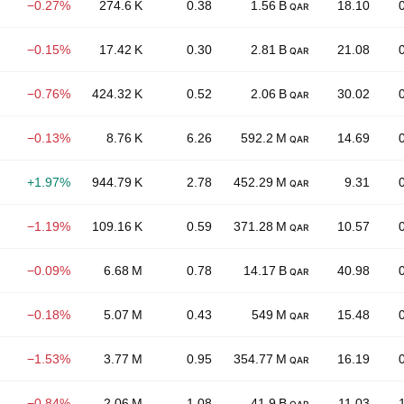
−0.27%
274.6 K
0.38
1.56 B
18.10
QAR
−0.15%
17.42 K
0.30
2.81 B
21.08
QAR
−0.76%
424.32 K
0.52
2.06 B
30.02
QAR
−0.13%
8.76 K
6.26
592.2 M
14.69
QAR
+1.97%
944.79 K
2.78
452.29 M
9.31
QAR
−1.19%
109.16 K
0.59
371.28 M
10.57
QAR
−0.09%
6.68 M
0.78
14.17 B
40.98
QAR
−0.18%
5.07 M
0.43
549 M
15.48
QAR
−1.53%
3.77 M
0.95
354.77 M
16.19
QAR
−0.84%
2.06 M
1.08
41.9 B
11.03