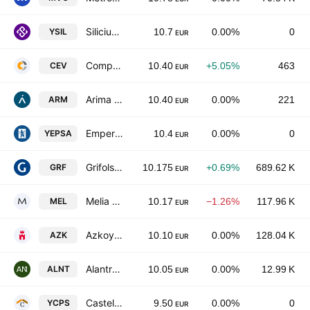
Silicius Real Estate Socimi SA
YSIL
10.7
0.00%
0
EUR
Compania Espanola de Viviendas en Alquiler, S.A.
CEV
10.40
+5.05%
463
EUR
Arima Real Estate SOCIMI SA
ARM
10.40
0.00%
221
EUR
Emperador Properties SOCIMI SA
YEPSA
10.4
0.00%
0
EUR
Grifols, S.A. Class A
GRF
10.175
+0.69%
689.62 K
EUR
Melia Hotels International, S.A.
MEL
10.17
−1.26%
117.96 K
EUR
Azkoyen, S.A.
AZK
10.10
0.00%
128.04 K
EUR
Alantra Partners SA
ALNT
10.05
0.00%
12.99 K
EUR
Castellana Properties Socimi SA
YCPS
9.50
0.00%
0
EUR