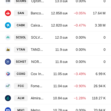
Optimum RE Spain SOCIMI SA
SCORS
13.0
0.00%
0
EUR
Banco Santander, S.A.
SAN
12.858
−0.05%
17.64 M
EUR
CaixaBank SA
CABK
12.820
−0.47%
3.38 M
EUR
SOLVENTO GROUP 2022 SOCIMI SA
SCSOL
12.0
0.00%
0
EUR
TANDER INVERSIONES SOCIMI SA
YTAN
11.9
0.00%
0
EUR
NORDESTE PROPERTIES SOCIMI, S.A.
SCHST
11.8
0.00%
0
EUR
Cox Infrastructure Group S.A.
COXG
11.05
−3.49%
6.99 K
EUR
Fomento de Construcciones y Contratas, S.A.
FCC
11.04
−0.90%
26.94 K
EUR
Almirall SA
ALM
10.84
−1.28%
118.27 K
EUR
Metrovacesa SA
MVC
10.78
0.00%
70.84 K
EUR