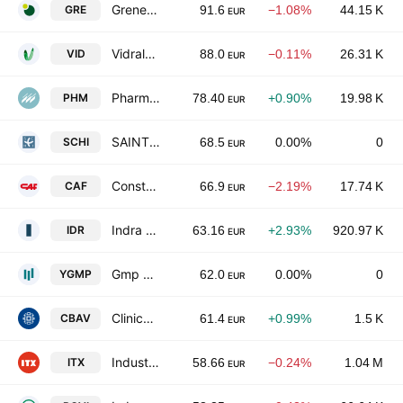
Grenergy Renovables S.A
GRE
91.6
−1.08%
44.15 K
EUR
Vidrala SA
VID
88.0
−0.11%
26.31 K
EUR
Pharma Mar SA
PHM
78.40
+0.90%
19.98 K
EUR
SAINT CROIX HOLDING IMMOBILIER, SOCIMI, S.A.
SCHI
68.5
0.00%
0
EUR
Construcciones y Auxiliar de Ferrocarriles, S.A.
CAF
66.9
−2.19%
17.74 K
EUR
Indra Sistemas, S.A. Class A
IDR
63.16
+2.93%
920.97 K
EUR
Gmp Property SOCIMI SA
YGMP
62.0
0.00%
0
EUR
Clinica Baviera SA
CBAV
61.4
+0.99%
1.5 K
EUR
Industria de Diseno Textil, S.A.
ITX
58.66
−0.24%
1.04 M
EUR