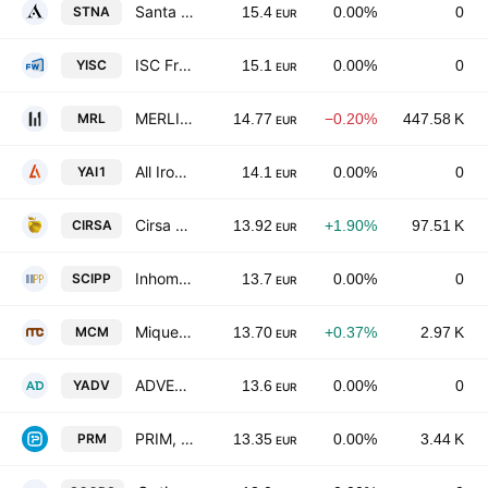
Santa Ana Global Enterprises SA
STNA
15.4
0.00%
0
EUR
ISC Fresh Water Investment SOCIMI S.A.
YISC
15.1
0.00%
0
EUR
MERLIN Properties SOCIMI, S.A.
MRL
14.77
−0.20%
447.58 K
EUR
All Iron Re I Socimi SA
YAI1
14.1
0.00%
0
EUR
Cirsa Enterprises, S.A.U.
CIRSA
13.92
+1.90%
97.51 K
EUR
Inhome Prime Properties SOCIMI SA
SCIPP
13.7
0.00%
0
EUR
Miquel y Costas & Miquel, S.A.
MCM
13.70
+0.37%
2.97 K
EUR
ADVERO Properties Socimi SA
YADV
13.6
0.00%
0
EUR
PRIM, S.A.
PRM
13.35
0.00%
3.44 K
EUR