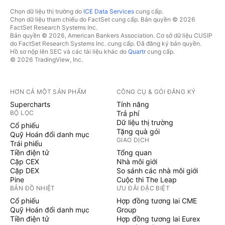
Chọn dữ liệu thị trường do
ICE Data Services
cung cấp.
Chọn dữ liệu tham chiếu do FactSet cung cấp. Bản quyền © 2026
FactSet Research Systems Inc.
Bản quyền © 2026, American Bankers Association. Cơ sở dữ liệu CUSIP
do FactSet Research Systems Inc. cung cấp. Đã đăng ký bản quyền.
Hồ sơ nộp lên SEC và các tài liệu khác do
Quartr
cung cấp.
© 2026 TradingView, Inc.
HƠN CẢ MỘT SẢN PHẨM
CÔNG CỤ & GÓI ĐĂNG KÝ
Supercharts
Tính năng
BỘ LỌC
Trả phí
Dữ liệu thị trường
Cổ phiếu
Tặng quà gói
Quỹ Hoán đổi danh mục
GIAO DỊCH
Trái phiếu
Tiền điện tử
Tổng quan
Cặp CEX
Nhà môi giới
Cặp DEX
So sánh các nhà môi giới
Pine
Cuộc thi The Leap
BẢN ĐỒ NHIỆT
ƯU ĐÃI ĐẶC BIỆT
Cổ phiếu
Hợp đồng tương lai CME
Quỹ Hoán đổi danh mục
Group
Tiền điện tử
Hợp đồng tương lai Eurex