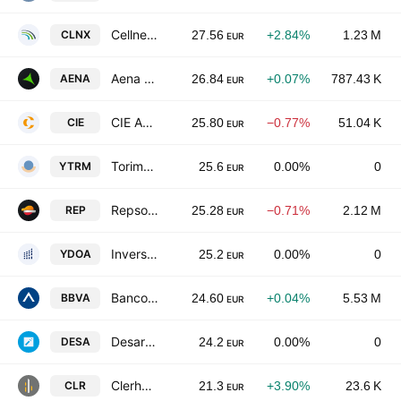
Cellnex Telecom S.A.
CLNX
27.56
+2.84%
1.23 M
EUR
Aena SME SA
AENA
26.84
+0.07%
787.43 K
EUR
CIE Automotive, S.A.
CIE
25.80
−0.77%
51.04 K
EUR
Torimbia SOCIMI SA
YTRM
25.6
0.00%
0
EUR
Repsol SA
REP
25.28
−0.71%
2.12 M
EUR
Inversiones Doalca SOCIMI SA
YDOA
25.2
0.00%
0
EUR
Banco Bilbao Vizcaya Argentaria, S.A.
BBVA
24.60
+0.04%
5.53 M
EUR
Desarrollos Especialos de Sistomas de Anclajo, S.A.
DESA
24.2
0.00%
0
EUR
Clerhp Estructuras SA
CLR
21.3
+3.90%
23.6 K
EUR