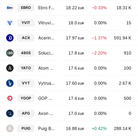
Ebro Foods SA
EBRO
18.22
−0.33%
18.31 K
EUR
Vitruvio Real Estate SOCIMI S.A.
YVIT
18.0
0.00%
15
EUR
Acerinox SA
ACX
17.97
−1.37%
591.94 K
EUR
Soluciones Cuatroochenta SA
480S
17.8
−2.20%
910
EUR
Atom Hoteles SOCIMI SA
YATO
17.6
0.00%
100
EUR
Vytrus Biotech SA
VYT
17.60
0.00%
2.67 K
EUR
GOP Properties SOCIMI SA
YGOP
17.4
0.00%
500
EUR
Axon Partners Group SA
APG
17.0
0.00%
0
EUR
Puig Brands, S.A. Class B
PUIG
16.88
+0.42%
288.14 K
EUR