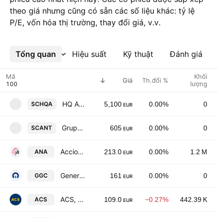
theo giá nhưng cũng có sẵn các số liệu khác: tỷ lệ
P/E, vốn hóa thị trường, thay đổi giá, v.v.
Tổng quan
Xem thêm
Hiệu suất
Kỹ thuật
Đánh giá
Mã
Khối
Giá
Th.đổi %
lượng
HQ America SOCIMI S.A.
SCHQA
5,100
0.00%
0
S
EUR
Grupo Antagon Inversiones Inmobiliarias 2025 SOCIMI SA
SCANT
605
0.00%
0
S
EUR
Acciona SA
ANA
213.0
0.00%
1.2 M
EUR
General de Galerias Comerciales SA
GGC
161
0.00%
0
EUR
ACS, Actividades de Construccion y Servicios SA
ACS
109.0
−0.27%
442.39 K
EUR