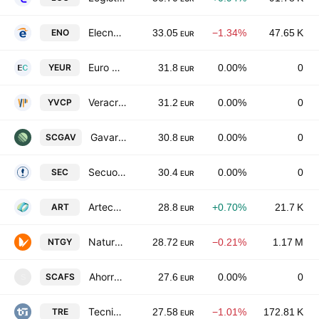
Elecnor S.A.
ENO
33.05
−1.34%
47.65 K
EUR
Euro Cervantes SOCIMI SAU
YEUR
31.8
0.00%
0
EUR
Veracruz Properties Socimi SA
YVCP
31.2
0.00%
0
EUR
Gavari Properties SOCIMI SA
SCGAV
30.8
0.00%
0
EUR
Secuoya Grupo de Comunicacion SA
SEC
30.4
0.00%
0
EUR
Arteche Lantegi Elkartea SA
ART
28.8
+0.70%
21.7 K
EUR
Naturgy Energy Group, S.A.
NTGY
28.72
−0.21%
1.17 M
EUR
Ahorro Familiar S.A.
SCAFS
27.6
0.00%
0
S
EUR
Tecnicas Reunidas SA
TRE
27.58
−1.01%
172.81 K
EUR