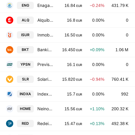
Enagas SA
ENG
16.84
−0.24%
431.79 K
EUR
Alquiber Quality SA
ALQ
16.8
0.00%
0
EUR
Inmobiliaria del Sur, S.A.
ISUR
16.50
0.00%
0
EUR
Bankinter SA
BKT
16.450
+0.09%
1.06 M
EUR
Prevision Sanitaria Nacional Gestion SOCIMI SA
YPSN
16.1
0.00%
0
EUR
Solaria Energia y Medio Ambiente, S.A.
SLR
15.820
−0.94%
760.41 K
EUR
Indexa Capital Group, S.A.
INDXA
15.7
0.00%
992
EUR
Neinor Homes SA
HOME
15.56
+1.10%
200.32 K
EUR
Redeia Corporacion SA
RED
15.47
+0.13%
492.38 K
EUR