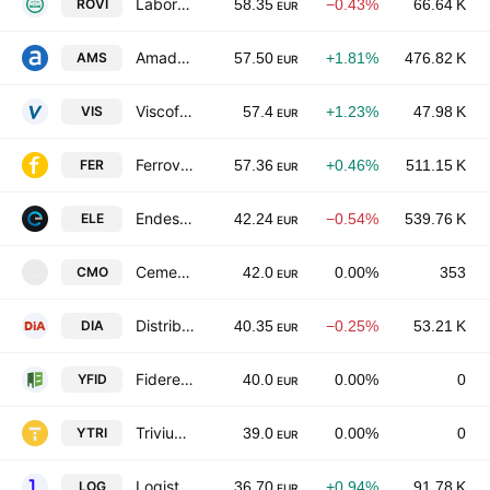
Laboratorios Farmaceuticos Rovi, S.A.
ROVI
58.35
−0.43%
66.64 K
EUR
Amadeus IT Group SA Class A
AMS
57.50
+1.81%
476.82 K
EUR
Viscofan, S.A.
VIS
57.4
+1.23%
47.98 K
EUR
Ferrovial N.V.
FER
57.36
+0.46%
511.15 K
EUR
Endesa S.A.
ELE
42.24
−0.54%
539.76 K
EUR
Cementos Molins, S.A.
CMO
42.0
0.00%
353
C
EUR
Distribuidora Internacional de Alimentacion SA
DIA
40.35
−0.25%
53.21 K
EUR
Fidere Patrimonio Socimi SAU
YFID
40.0
0.00%
0
EUR
Trivium Real Estate Socimi SA
YTRI
39.0
0.00%
0
EUR
Logista Integral, S.A.
LOG
36.70
+0.94%
91.78 K
EUR