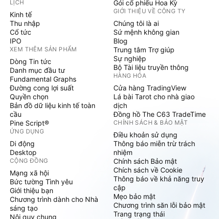
LỊCH
Gói cổ phiếu Hoa Kỳ
GIỚI THIỆU VỀ CÔNG TY
Kinh tế
Thu nhập
Chúng tôi là ai
Cổ tức
Sứ mệnh không gian
IPO
Blog
XEM THÊM SẢN PHẨM
Trung tâm Trợ giúp
Sự nghiệp
Dòng Tin tức
Bộ Tài liệu truyền thông
Danh mục đầu tư
HÀNG HÓA
Fundamental Graphs
Đường cong lợi suất
Cửa hàng TradingView
Quyền chọn
Lá bài Tarot cho nhà giao
Bản đồ dữ liệu kinh tế toàn
dịch
cầu
Đồng hồ The C63 TradeTime
Pine Script®
CHÍNH SÁCH & BẢO MẬT
ỨNG DỤNG
Điều khoản sử dụng
Di động
Thông báo miễn trừ trách
Desktop
nhiệm
CỘNG ĐỒNG
Chính sách Bảo mật
Chích sách về Cookie
Mạng xã hội
Thông báo về khả năng truy
Bức tường Tình yêu
cập
Giới thiệu bạn
Mẹo bảo mật
Chương trình dành cho Nhà
Chương trình săn lỗi bảo mật
sáng tạo
Trang trạng thái
Nội quy chung