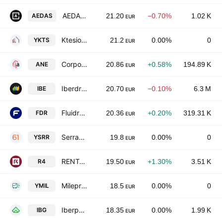
AEDAS Homes SA
AEDAS
21.20
−0.70%
1.02 K
EUR
Ktesios Real Estate Socimi SA
YKTS
21.2
0.00%
0
EUR
Corporacion Acciona Energias Renovables SA
ANE
20.86
+0.58%
194.89 K
EUR
Iberdrola SA
IBE
20.70
−0.10%
6.3 M
EUR
Fluidra, S.A.
FDR
20.36
+0.20%
319.31 K
EUR
Serrano 61 Desarrollo Socimi SA
YSRR
19.8
0.00%
0
EUR
RENTA 4 BANCO SA
R4
19.50
+1.30%
3.51 K
EUR
Milepro Logistica Ultima Milla SA
YMIL
18.5
0.00%
0
EUR
Iberpapel Gestion, S.A.
IBG
18.35
0.00%
1.99 K
EUR