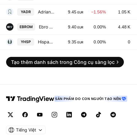
Adriano Care SOCIMI SA
YADR
9.45
−1.56%
1.05 K
EUR
Ebro EV Motors SA
EBROM
9.40
0.00%
4.48 K
EUR
Hispanotels Inversiones SOCIMI SA
YHSP
9.35
0.00%
0
EUR
Tạo thêm danh sách trong Công cụ sàng lọc
SẢN PHẨM DO CON NGƯỜI TẠO NÊN
Tiếng Việt