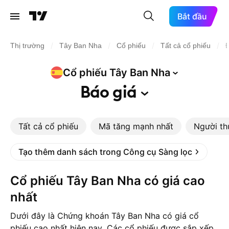
Bắt đầu
/
/
/
/
Thị trường
Tây Ban Nha
Cổ phiếu
Tất cả cổ phiếu
Đ
Cổ phiếu Tây Ban
Nha
Báo
giá
Tất cả cổ phiếu
Mã tăng mạnh nhất
Người th
Tạo thêm danh sách trong Công cụ Sàng lọc
Cổ phiếu Tây Ban Nha có giá cao
nhất
Dưới đây là Chứng khoán Tây Ban Nha có giá cổ
phiếu cao nhất hiện nay. Các cổ phiếu được sắp xếp