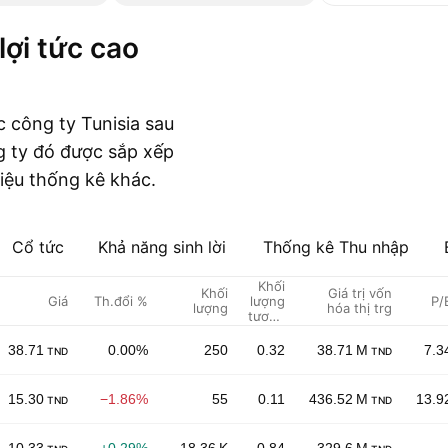
c công ty Tunisia sau
ng ty đó được sắp xếp
liệu thống kê khác.
Cổ tức
Khả năng sinh lời
Thống kê Thu nhập
Khối
Khối
Giá trị vốn
Giá
Th.đổi %
lượng
P/
lượng
hóa thị trg
tương
đối
38.71
0.00%
250
0.32
38.71 M
7.3
TND
TND
15.30
−1.86%
55
0.11
436.52 M
13.9
TND
TND