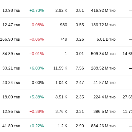
10.98
+0.73%
2.92 K
0.81
416.92 M
TND
TND
12.47
−0.08%
930
0.55
136.72 M
TND
TND
166.90
−0.06%
749
0.26
6.81 B
TND
TND
84.89
−0.01%
1
0.01
509.34 M
14.6
TND
TND
30.21
+6.00%
11.59 K
7.56
288.52 M
TND
TND
43.34
0.00%
1.04 K
2.47
41.87 M
TND
TND
18.00
+5.88%
8.51 K
2.35
224.4 M
27.6
TND
TND
12.95
−0.38%
3.76 K
0.31
396.5 M
11.7
TND
TND
41.80
+0.22%
1.2 K
2.90
834.26 M
TND
TND