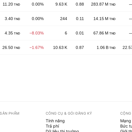
11.20
0.00%
9.63 K
0.88
283.87 M
TND
TND
3.40
0.00%
244
0.11
14.15 M
TND
TND
4.35
−8.03%
6
0.01
67.86 M
TND
TND
26.50
−1.67%
10.63 K
0.87
1.06 B
22.5
TND
TND
 SẢN PHẨM
CÔNG CỤ & GÓI ĐĂNG KÝ
CỘNG
Tính năng
Mạng 
Trả phí
Bức t
Dữ liệu thị trường
Giới t