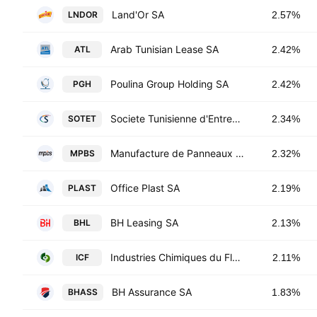
Land'Or SA
LNDOR
2.57%
Arab Tunisian Lease SA
ATL
2.42%
Poulina Group Holding SA
PGH
2.42%
Societe Tunisienne d'Entreprises de Telecommunications
SOTET
2.34%
Manufacture de Panneaux Bois du Sud SA
MPBS
2.32%
Office Plast SA
PLAST
2.19%
BH Leasing SA
BHL
2.13%
Industries Chimiques du Fluor
ICF
2.11%
BH Assurance SA
BHASS
1.83%