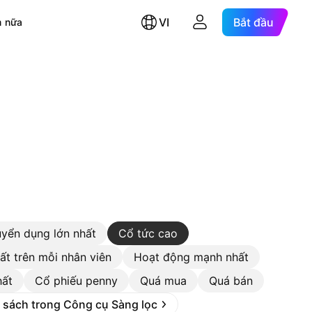
VI
Bắt đầu
 nữa
uyển dụng lớn nhất
Cổ tức cao
ất trên mỗi nhân viên
Hoạt động mạnh nhất
hất
Cổ phiếu penny
Quá mua
Quá bán
 sách trong Công cụ Sàng lọc