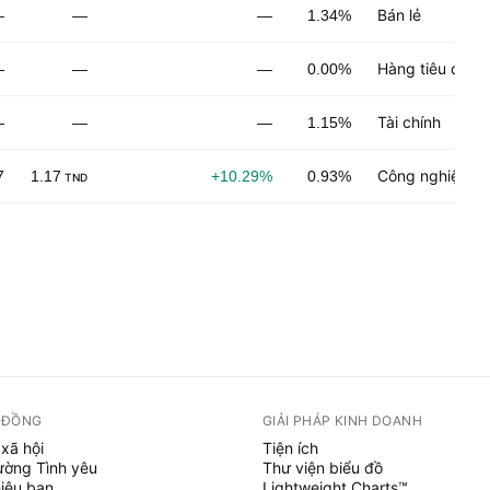
Bán lẻ
—
—
—
1.34%
Hàng tiêu dùng
—
—
—
0.00%
Tài chính
—
—
—
1.15%
Công nghiệp ch
7
1.17
+10.29%
0.93%
TND
 ĐỒNG
GIẢI PHÁP KINH DOANH
xã hội
Tiện ích
ường Tình yêu
Thư viện biểu đồ
hiệu bạn
Lightweight Charts™