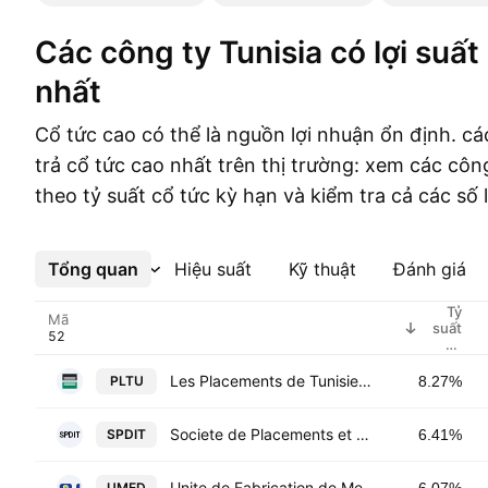
các công ty Tunisia có lợi suất lợi tức cao
nhất
Cổ tức cao có thể là nguồn lợi nhuận ổn định. cá
trả cổ tức cao nhất trên thị trường: xem các cô
theo tỷ suất cổ tức kỳ hạn và kiểm tra cả các số 
Tổng quan
Xem thêm
Hiệu suất
Kỹ thuật
Đánh giá
Tỷ
Mã
suất
cổ
tức %
(được
Les Placements de Tunisie-SICAF SA
PLTU
8.27%
chỉ
định)
Societe de Placements et de Developpement Industriel et Touristique SA
SPDIT
6.41%
Unite de Fabrication de Medicaments
UMED