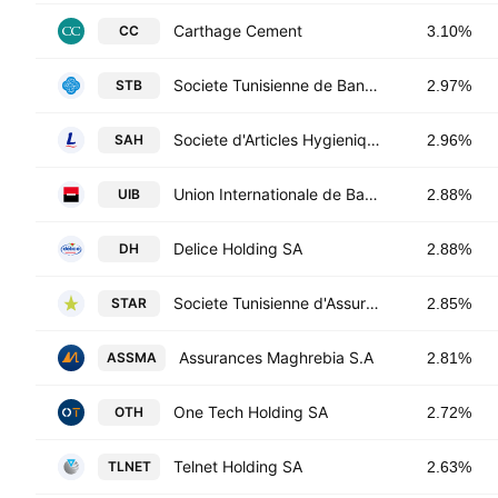
Carthage Cement
CC
3.10%
Societe Tunisienne de Banque
STB
2.97%
Societe d'Articles Hygieniques SA
SAH
2.96%
Union Internationale de Banques
UIB
2.88%
Delice Holding SA
DH
2.88%
Societe Tunisienne d'Assurances et de Reassurances
STAR
2.85%
Assurances Maghrebia S.A
ASSMA
2.81%
One Tech Holding SA
OTH
2.72%
Telnet Holding SA
TLNET
2.63%