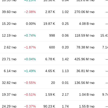
10.33
+0.29%
18.36 K
0.84
329.6 M
TND
TND
39.60
−2.08%
2.87 K
1.02
270.06 M
TND
TND
15.20
0.00%
19.87 K
0.25
4.08 B
TND
TND
12.19
+0.74%
998
0.06
118.59 M
15.4
TND
TND
2.62
−1.87%
600
0.20
78.38 M
7.1
TND
TND
23.71
+0.04%
6.78 K
1.42
425.96 M
TND
TND
6.14
+1.49%
4.65 K
1.13
36.81 M
TND
TND
32.82
−0.55%
20
0.01
136.56 M
TND
TND
19.37
−0.51%
1.59 K
2.17
1.04 B
9.7
TND
TND
24.29
−0.37%
90.23 K
1.74
1.55 B
TND
TND