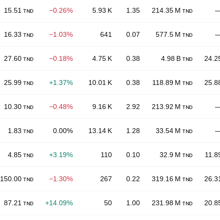
15.51
−0.26%
5.93 K
1.35
214.35 M
TND
TND
16.33
−1.03%
641
0.07
577.5 M
TND
TND
27.60
−0.18%
4.75 K
0.38
4.98 B
24.2
TND
TND
25.99
+1.37%
10.01 K
0.38
118.89 M
25.8
TND
TND
10.30
−0.48%
9.16 K
2.92
213.92 M
TND
TND
1.83
0.00%
13.14 K
1.28
33.54 M
TND
TND
4.85
+3.19%
110
0.10
32.9 M
11.8
TND
TND
150.00
−1.30%
267
0.22
319.16 M
26.3
TND
TND
87.21
+14.09%
50
1.00
231.98 M
20.8
TND
TND