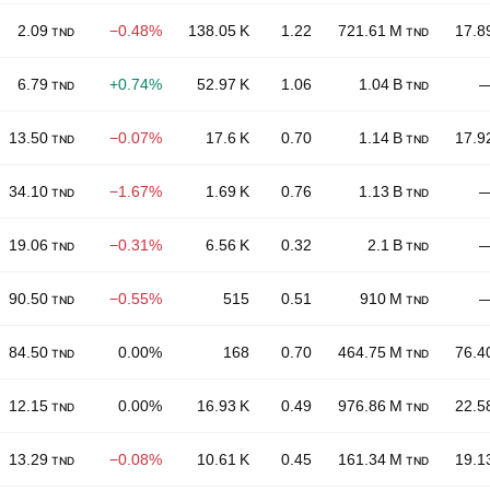
2.09
−0.48%
138.05 K
1.22
721.61 M
17.8
TND
TND
6.79
+0.74%
52.97 K
1.06
1.04 B
TND
TND
13.50
−0.07%
17.6 K
0.70
1.14 B
17.9
TND
TND
34.10
−1.67%
1.69 K
0.76
1.13 B
TND
TND
19.06
−0.31%
6.56 K
0.32
2.1 B
TND
TND
90.50
−0.55%
515
0.51
910 M
TND
TND
84.50
0.00%
168
0.70
464.75 M
76.4
TND
TND
12.15
0.00%
16.93 K
0.49
976.86 M
22.5
TND
TND
13.29
−0.08%
10.61 K
0.45
161.34 M
19.1
TND
TND