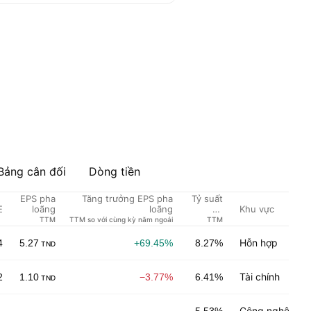
Bảng cân đối
Dòng tiền
EPS pha
Tăng trưởng EPS pha
Tỷ suất
E
Khu vực
loãng
loãng
cổ
tức %
TTM
TTM so với cùng kỳ năm ngoái
TTM
Hỗn hợp
4
5.27
+69.45%
8.27%
TND
Tài chính
2
1.10
−3.77%
6.41%
TND
Công nghệ y tế