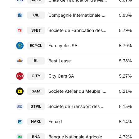
6.07%
Compagnie Internationale de Leasing
CIL
5.93%
Societe de Fabrication des Boissons de Tunisie SA
SFBT
5.79%
Eurocycles SA
ECYCL
5.79%
Best Lease
BL
5.73%
City Cars SA
CITY
5.27%
Societe Atelier du Meuble Interieurs SA
SAM
5.21%
Societe de Transport des Hydrocarbures par Pipelines SA
STPIL
5.15%
Ennakl
NAKL
5.14%
Banque Nationale Agricole
BNA
4.72%