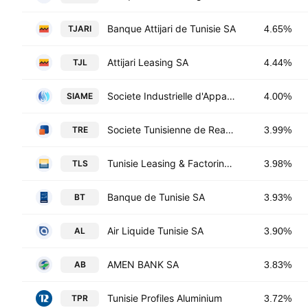
Banque Attijari de Tunisie SA
TJARI
4.65%
Attijari Leasing SA
TJL
4.44%
Societe Industrielle d'Appareillage et de Materiels Electriques SA
SIAME
4.00%
Societe Tunisienne de Reassurance
TRE
3.99%
Tunisie Leasing & Factoring SA
TLS
3.98%
Banque de Tunisie SA
BT
3.93%
Air Liquide Tunisie SA
AL
3.90%
AMEN BANK SA
AB
3.83%
Tunisie Profiles Aluminium
TPR
3.72%