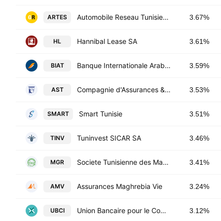
Automobile Reseau Tunisien et Services SA
ARTES
3.67%
Hannibal Lease SA
HL
3.61%
Banque Internationale Arabe de Tunisie SA
BIAT
3.59%
Compagnie d'Assurances & de Reassurances SA
AST
3.53%
Smart Tunisie
SMART
3.51%
Tuninvest SICAR SA
TINV
3.46%
Societe Tunisienne des Marches de Gros SA
MGR
3.41%
Assurances Maghrebia Vie
AMV
3.24%
Union Bancaire pour le Commerce et l'Industrie SA
UBCI
3.12%