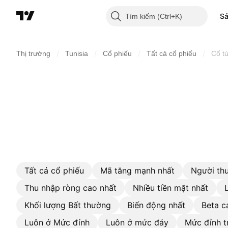
S
Tìm kiếm
/
/
/
/
Thị trường
Tunisia
Cổ phiếu
Tất cả cổ phiếu
Cổ t
Tất cả cổ phiếu
Mã tăng mạnh nhất
Người thu
Thu nhập ròng cao nhất
Nhiều tiền mặt nhất
Khối lượng Bất thường
Biến động nhất
Beta c
Luôn ở Mức đỉnh
Luôn ở mức đáy
Mức đỉnh t