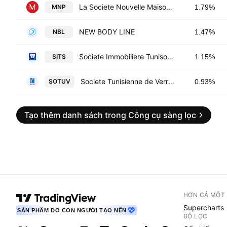
La Societe Nouvelle Maison de la Ville de Tunis-Monoprix SA
MNP
1.79%
NEW BODY LINE
NBL
1.47%
Societe Immobiliere Tuniso-Seoudienne SA
SITS
1.15%
Societe Tunisienne de Verreries SA
SOTUV
0.93%
Tạo thêm danh sách trong Công cụ sàng lọc
HƠN CẢ MỘT
Supercharts
SẢN PHẨM DO CON NGƯỜI TẠO NÊN
BỘ LỌC