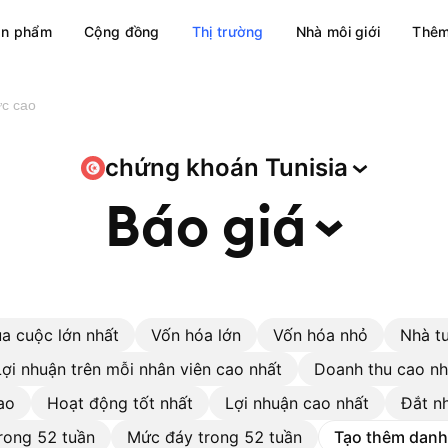
ản phẩm
Cộng đồng
Thị trường
Nhà môi giới
Thêm
ức cao
chứng khoán
Tunisia
Báo
giá
a cuộc lớn nhất
Vốn hóa lớn
Vốn hóa nhỏ
Nhà t
Lợi nhuận trên mỗi nhân viên cao nhất
Doanh thu cao nh
ao
Hoạt động tốt nhất
Lợi nhuận cao nhất
Đắt n
rong 52 tuần
Mức đáy trong 52 tuần
Tạo thêm danh