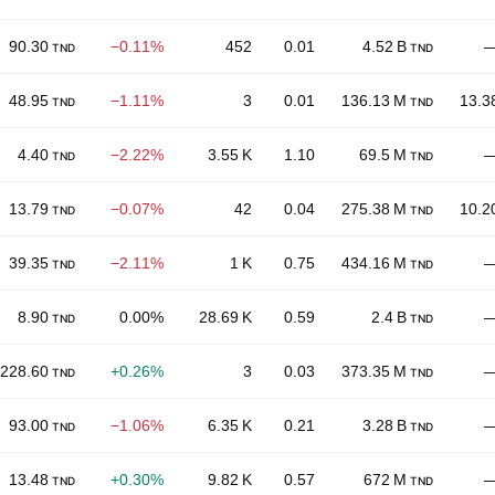
90.30
−0.11%
452
0.01
4.52 B
TND
TND
48.95
−1.11%
3
0.01
136.13 M
13.3
TND
TND
4.40
−2.22%
3.55 K
1.10
69.5 M
TND
TND
13.79
−0.07%
42
0.04
275.38 M
10.2
TND
TND
39.35
−2.11%
1 K
0.75
434.16 M
TND
TND
8.90
0.00%
28.69 K
0.59
2.4 B
TND
TND
228.60
+0.26%
3
0.03
373.35 M
TND
TND
93.00
−1.06%
6.35 K
0.21
3.28 B
TND
TND
13.48
+0.30%
9.82 K
0.57
672 M
TND
TND