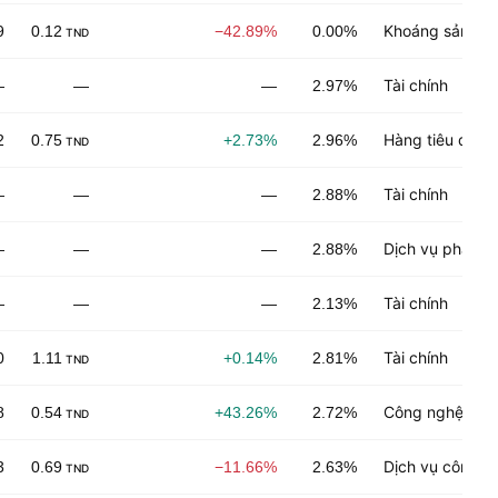
Khoáng sản phi
9
0.12
−42.89%
0.00%
TND
Tài chính
—
—
—
2.97%
Hàng tiêu dùng
2
0.75
+2.73%
2.96%
TND
Tài chính
—
—
—
2.88%
Dịch vụ phân p
—
—
—
2.88%
Tài chính
—
—
—
2.13%
Tài chính
0
1.11
+0.14%
2.81%
TND
Công nghệ điện
8
0.54
+43.26%
2.72%
TND
Dịch vụ công n
3
0.69
−11.66%
2.63%
TND