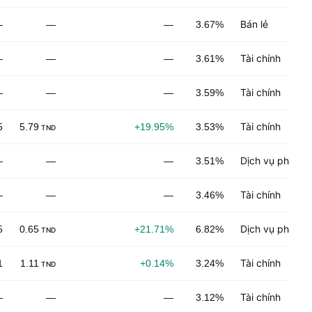
Bán lẻ
—
—
—
3.67%
Tài chính
—
—
—
3.61%
Tài chính
—
—
—
3.59%
Tài chính
5
5.79
+19.95%
3.53%
TND
Dịch vụ phân p
—
—
—
3.51%
Tài chính
—
—
—
3.46%
Dịch vụ phân p
5
0.65
+21.71%
6.82%
TND
Tài chính
1
1.11
+0.14%
3.24%
TND
Tài chính
—
—
—
3.12%