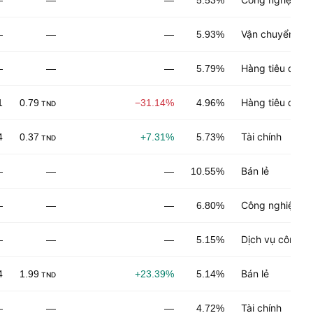
—
—
—
5.53%
Vận chuyển
—
—
—
5.93%
Hàng tiêu dùng
—
—
—
5.79%
Hàng tiêu dùng
1
0.79
−31.14%
4.96%
TND
Tài chính
4
0.37
+7.31%
5.73%
TND
Bán lẻ
—
—
—
10.55%
Công nghiệp ch
—
—
—
6.80%
Dịch vụ công n
—
—
—
5.15%
Bán lẻ
4
1.99
+23.39%
5.14%
TND
Tài chính
—
—
—
4.72%