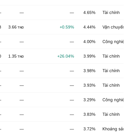
Tài chính
—
—
—
4.65%
Vận chuyển
8
3.66
+0.59%
4.44%
TND
Công nghiệp ch
—
—
—
4.00%
Tài chính
0
1.35
+26.04%
3.99%
TND
Tài chính
—
—
—
3.98%
Tài chính
—
—
—
3.93%
Công nghiệp ch
—
—
—
3.29%
Tài chính
—
—
—
3.83%
Khoáng sản phi
—
—
—
3.72%