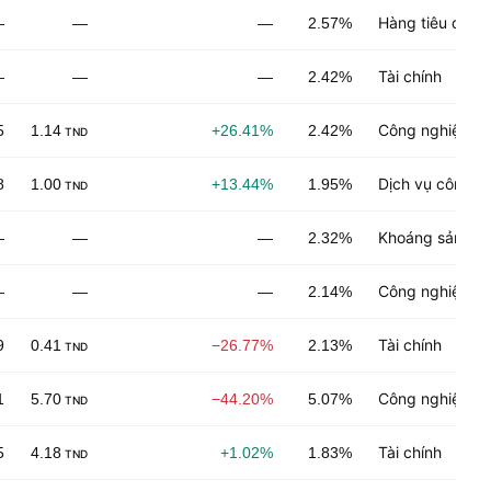
Hàng tiêu dùng
—
—
—
2.57%
Tài chính
—
—
—
2.42%
Công nghiệp ch
5
1.14
+26.41%
2.42%
TND
Dịch vụ công n
8
1.00
+13.44%
1.95%
TND
Khoáng sản phi
—
—
—
2.32%
Công nghiệp ch
—
—
—
2.14%
Tài chính
9
0.41
−26.77%
2.13%
TND
Công nghiệp ch
1
5.70
−44.20%
5.07%
TND
Tài chính
5
4.18
+1.02%
1.83%
TND