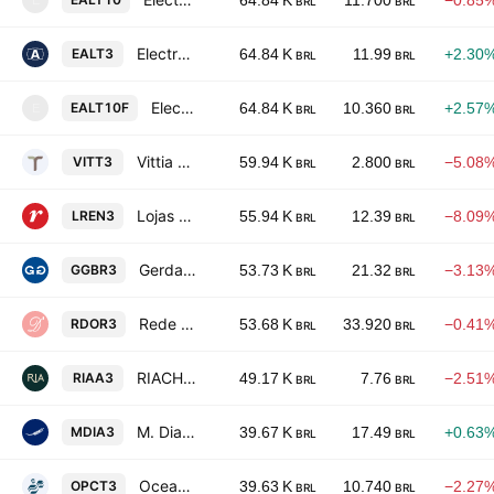
64.84 K
11.700
−0.85
E
BRL
BRL
Electro Aco Altona SA
EALT3
64.84 K
11.99
+2.30
BRL
BRL
Electro Aco Altona SA
EALT10F
64.84 K
10.360
+2.57
E
BRL
BRL
Vittia S.A.
VITT3
59.94 K
2.800
−5.08
BRL
BRL
Lojas Renner S.A.
LREN3
55.94 K
12.39
−8.09
BRL
BRL
Gerdau S.A.
GGBR3
53.73 K
21.32
−3.13
BRL
BRL
Rede D'Or Sao Luiz SA
RDOR3
53.68 K
33.920
−0.41
BRL
BRL
RIACHUELO
RIAA3
49.17 K
7.76
−2.51
BRL
BRL
M. Dias Branco SA Industria e Comercio de Alimentos
MDIA3
39.67 K
17.49
+0.63
BRL
BRL
OceanPact Servicos Maritimos SA
OPCT3
39.63 K
10.740
−2.27
BRL
BRL