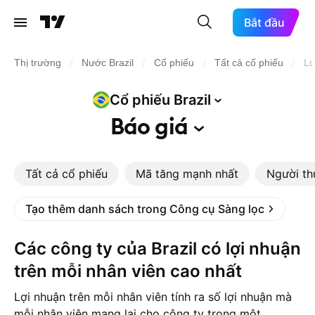
Bắt đầu
/
/
/
/
Thị trường
Nước Brazil
Cổ phiếu
Tất cả cổ phiếu
Lợ
Cổ phiếu
Brazil
Báo
giá
Tất cả cổ phiếu
Mã tăng mạnh nhất
Người th
Tạo thêm danh sách trong Công cụ Sàng lọc
Các công ty của Brazil có lợi nhuận
trên mỗi nhân viên cao nhất
Lợi nhuận trên mỗi nhân viên tính ra số lợi nhuận mà
mỗi nhân viên mang lại cho công ty trong một