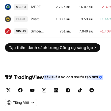
MBRF Global Foods Company S.A.
MBRF3
2.76 K
16.07
−2.37
BRL
BRL
Positivo Tecnologia SA
POSI3
1.03 K
3.53
+1.44
BRL
BRL
Simpar SA
SIMH3
751
7.040
−1.40
BRL
BRL
Tạo thêm danh sách trong Công cụ sàng lọc
SẢN PHẨM DO CON NGƯỜI TẠO NÊN
Tiếng Việt