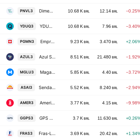
Dimed S.A. Distribuidora de Medicamentos
PNVL3
10.68 K
12.14
−0.25
BRL
BRL
YDUQS Participacoes SA
YDUQ3
10.68 K
7.96
−3.40
BRL
BRL
Empreendimentos Pague Menos SA
PGMN3
9.23 K
3.470
+2.06
BRL
BRL
Azul S.A.
AZUL3
8.51 K
21.480
−1.92
BRL
BRL
Magazine Luiza S.A.
MGLU3
5.85 K
4.40
−3.72
BRL
BRL
Sendas Distribuidora SA
ASAI3
5.52 K
8.240
−2.94
BRL
BRL
Americanas SA
AMER3
3.77 K
4.15
−9.98
BRL
BRL
GPS Participacoes e Empreendimentos SA
GGPS3
3.7 K
11.630
+0.26
BRL
BRL
Fras-Le S.A.
FRAS3
3.69 K
20.42
+1.34
BRL
BRL