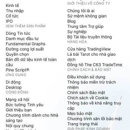
GIỚI THIỆU VỀ CÔNG TY
Kinh tế
Thu nhập
Chúng tôi là ai
Cổ tức
Sứ mệnh không gian
IPO
Blog
XEM THÊM SẢN PHẨM
Trung tâm Trợ giúp
Sự nghiệp
Dòng Tin tức
Bộ Tài liệu truyền thông
Danh mục đầu tư
HÀNG HÓA
Fundamental Graphs
Đường cong lợi suất
Cửa hàng TradingView
Quyền chọn
Lá bài Tarot cho nhà giao
Bản đồ dữ liệu kinh tế toàn
dịch
cầu
Đồng hồ The C63 TradeTime
Pine Script®
CHÍNH SÁCH & BẢO MẬT
ỨNG DỤNG
Điều khoản sử dụng
Di động
Thông báo miễn trừ trách
Desktop
nhiệm
CỘNG ĐỒNG
Chính sách Bảo mật
Chích sách về Cookie
Mạng xã hội
Thông báo về khả năng truy
Bức tường Tình yêu
cập
Giới thiệu bạn
Mẹo bảo mật
Chương trình dành cho Nhà
Chương trình săn lỗi bảo mật
sáng tạo
Trang trạng thái
Nội quy chung
GIẢI PHÁP KINH DOANH