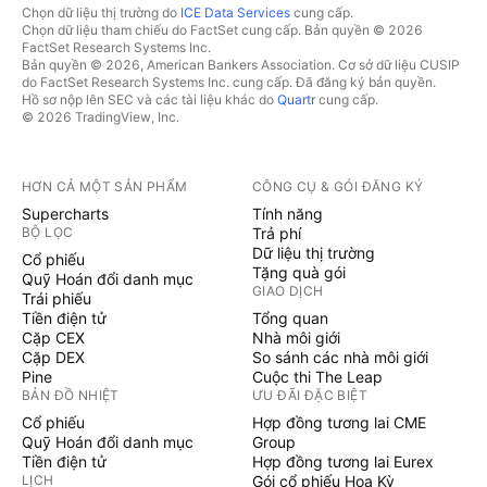
Chọn dữ liệu thị trường do
ICE Data Services
cung cấp.
Chọn dữ liệu tham chiếu do FactSet cung cấp. Bản quyền © 2026
FactSet Research Systems Inc.
Bản quyền © 2026, American Bankers Association. Cơ sở dữ liệu CUSIP
do FactSet Research Systems Inc. cung cấp. Đã đăng ký bản quyền.
Hồ sơ nộp lên SEC và các tài liệu khác do
Quartr
cung cấp.
© 2026 TradingView, Inc.
HƠN CẢ MỘT SẢN PHẨM
CÔNG CỤ & GÓI ĐĂNG KÝ
Supercharts
Tính năng
BỘ LỌC
Trả phí
Dữ liệu thị trường
Cổ phiếu
Tặng quà gói
Quỹ Hoán đổi danh mục
GIAO DỊCH
Trái phiếu
Tiền điện tử
Tổng quan
Cặp CEX
Nhà môi giới
Cặp DEX
So sánh các nhà môi giới
Pine
Cuộc thi The Leap
BẢN ĐỒ NHIỆT
ƯU ĐÃI ĐẶC BIỆT
Cổ phiếu
Hợp đồng tương lai CME
Quỹ Hoán đổi danh mục
Group
Tiền điện tử
Hợp đồng tương lai Eurex
LỊCH
Gói cổ phiếu Hoa Kỳ