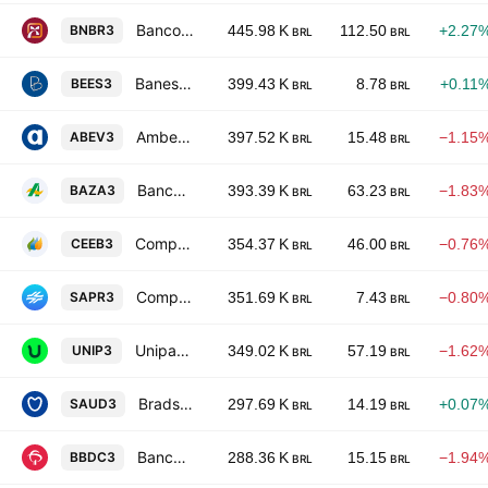
Banco do Nordeste do Brasil S.A.
BNBR3
445.98 K
112.50
+2.27
BRL
BRL
Banestes S.A. - Banco do Estado do Espirito Santo
BEES3
399.43 K
8.78
+0.11
BRL
BRL
Ambev SA
ABEV3
397.52 K
15.48
−1.15
BRL
BRL
Banco da Amazonia S.A.
BAZA3
393.39 K
63.23
−1.83
BRL
BRL
Companhia de Electricidade do Estado da Bahia - COELBA
CEEB3
354.37 K
46.00
−0.76
BRL
BRL
Companhia de Saneamento do Parana - Sanepar
SAPR3
351.69 K
7.43
−0.80
BRL
BRL
Unipar Carbocloro SA
UNIP3
349.02 K
57.19
−1.62
BRL
BRL
Bradsaude SA
SAUD3
297.69 K
14.19
+0.07
BRL
BRL
Banco Bradesco SA
BBDC3
288.36 K
15.15
−1.94
BRL
BRL