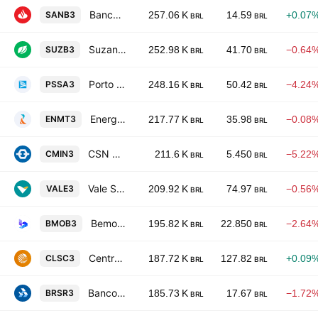
Banco Santander (Brasil) S.A.
SANB3
257.06 K
14.59
+0.07
BRL
BRL
Suzano S.A.
SUZB3
252.98 K
41.70
−0.64
BRL
BRL
Porto Seguro S.A.
PSSA3
248.16 K
50.42
−4.24
BRL
BRL
Energisa Mato Grosso - Distribuidora de Energia Sa
ENMT3
217.77 K
35.98
−0.08
BRL
BRL
CSN Mineracao SA
CMIN3
211.6 K
5.450
−5.22
BRL
BRL
Vale S.A.
VALE3
209.92 K
74.97
−0.56
BRL
BRL
Bemobi Mobile Tech SA
BMOB3
195.82 K
22.850
−2.64
BRL
BRL
Centrais Eletricas de Santa Catarina S.A.
CLSC3
187.72 K
127.82
+0.09
BRL
BRL
Banco do Estado do Rio Grande do Sul SA
BRSR3
185.73 K
17.67
−1.72
BRL
BRL