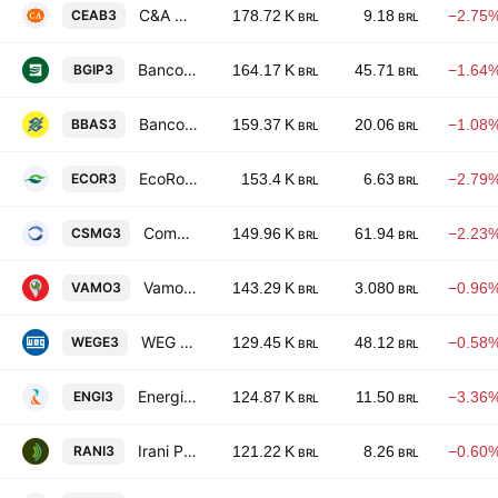
C&A Modas SA
CEAB3
178.72 K
9.18
−2.75
BRL
BRL
Banco do Estado de Sergipe SA - Banese
BGIP3
164.17 K
45.71
−1.64
BRL
BRL
Banco do Brasil S.A.
BBAS3
159.37 K
20.06
−1.08
BRL
BRL
EcoRodovias Infraestrutura e Logistica S.A.
ECOR3
153.4 K
6.63
−2.79
BRL
BRL
Companhia de Saneamento de Minas Gerais
CSMG3
149.96 K
61.94
−2.23
BRL
BRL
Vamos Locacao de Caminhoes, Maquinas e Equipamentos SA
VAMO3
143.29 K
3.080
−0.96
BRL
BRL
WEG SA
WEGE3
129.45 K
48.12
−0.58
BRL
BRL
Energisa SA
ENGI3
124.87 K
11.50
−3.36
BRL
BRL
Irani Papel e Embalagem SA
RANI3
121.22 K
8.26
−0.60
BRL
BRL