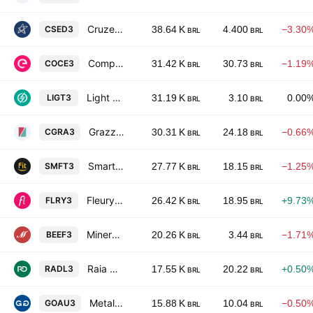
Cruzeiro do Sul Educacional SA
CSED3
38.64 K
4.400
−3.30
BRL
BRL
Companhia Energetica do Ceara-COELCE
COCE3
31.42 K
30.73
−1.19
BRL
BRL
Light S.A.
LIGT3
31.19 K
3.10
0.00
BRL
BRL
Grazziotin S.A.
CGRA3
30.31 K
24.18
−0.66
BRL
BRL
Smartfit Escola de Ginastica e Danca SA
SMFT3
27.77 K
18.15
−1.25
BRL
BRL
Fleury SA
FLRY3
26.42 K
18.95
+9.73
BRL
BRL
Minerva S.A.
BEEF3
20.26 K
3.44
−1.71
BRL
BRL
Raia Drogasil S.A.
RADL3
17.55 K
20.22
+0.50
BRL
BRL
Metalurgica Gerdau S.A.
GOAU3
15.88 K
10.04
−0.50
BRL
BRL