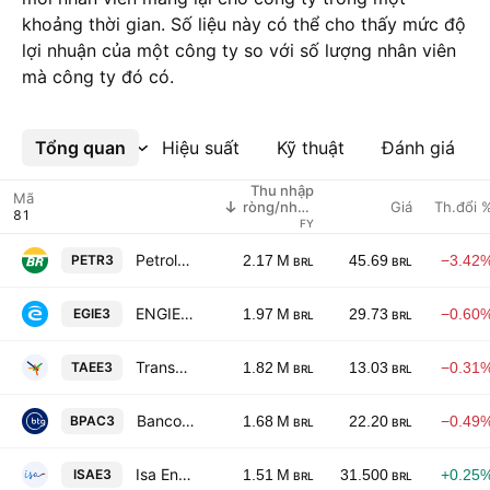
khoảng thời gian. Số liệu này có thể cho thấy mức độ
lợi nhuận của một công ty so với số lượng nhân viên
mà công ty đó có.
Tổng quan
Xem thêm
Hiệu suất
Kỹ thuật
Đánh giá
Thu nhập
Mã
Giá
Th.đổi 
ròng/nhân
viên
FY
Petroleo Brasileiro SA
PETR3
2.17 M
45.69
−3.42
BRL
BRL
ENGIE Brasil Energia S.A.
EGIE3
1.97 M
29.73
−0.60
BRL
BRL
Transmissora Alianca De Energia Eletrica S.A.
TAEE3
1.82 M
13.03
−0.31
BRL
BRL
Banco BTG Pactual SA
BPAC3
1.68 M
22.20
−0.49
BRL
BRL
Isa Energia Brasil SA
ISAE3
1.51 M
31.500
+0.25
BRL
BRL