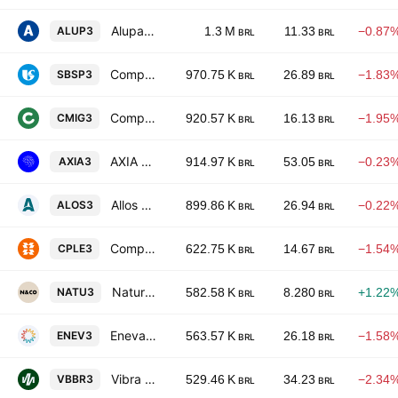
Alupar Investimento SA
ALUP3
1.3 M
11.33
−0.87
BRL
BRL
Companhia de Saneamento Basico do Estado de Sao Paulo SABESP
SBSP3
970.75 K
26.89
−1.83
BRL
BRL
Companhia Energetica de Minas Gerais SA
CMIG3
920.57 K
16.13
−1.95
BRL
BRL
AXIA Energia SA
AXIA3
914.97 K
53.05
−0.23
BRL
BRL
Allos S.A.
ALOS3
899.86 K
26.94
−0.22
BRL
BRL
Companhia Paranaense de Energia
CPLE3
622.75 K
14.67
−1.54
BRL
BRL
Natura Cosmeticos SA
NATU3
582.58 K
8.280
+1.22
BRL
BRL
Eneva S.A.
ENEV3
563.57 K
26.18
−1.58
BRL
BRL
Vibra Energia SA
VBBR3
529.46 K
34.23
−2.34
BRL
BRL